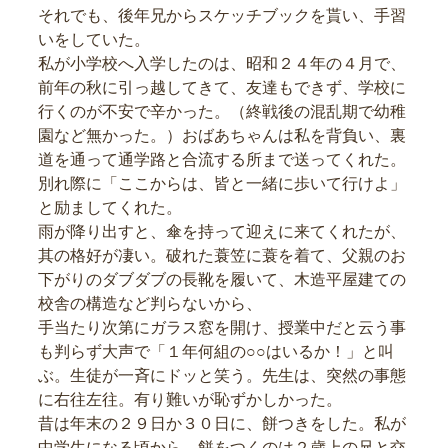
それでも、後年兄からスケッチブックを貰い、手習
いをしていた。
私が小学校へ入学したのは、昭和２４年の４月で、
前年の秋に引っ越してきて、友達もできず、学校に
行くのが不安で辛かった。（終戦後の混乱期で幼稚
園など無かった。）おばあちゃんは私を背負い、裏
道を通って通学路と合流する所まで送ってくれた。
別れ際に「ここからは、皆と一緒に歩いて行けよ」
と励ましてくれた。
雨が降り出すと、傘を持って迎えに来てくれたが、
其の格好が凄い。破れた蓑笠に蓑を着て、父親のお
下がりのダブダブの長靴を履いて、木造平屋建ての
校舎の構造など判らないから、
手当たり次第にガラス窓を開け、授業中だと云う事
も判らず大声で「１年何組の○○はいるか！」と叫
ぶ。生徒が一斉にドッと笑う。先生は、突然の事態
に右往左往。有り難いが恥ずかしかった。
昔は年末の２９日か３０日に、餅つきをした。私が
中学生になる頃から、餅をつくのは２歳上の兄と交