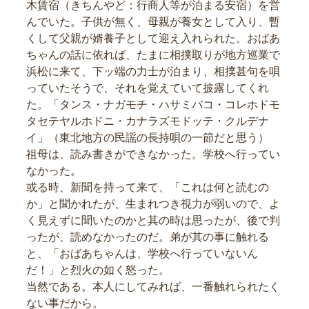
木賃宿（きちんやど：行商人等が泊まる安宿）を営
んでいた。子供が無く、母親が養女として入り、暫
くして父親が婿養子として迎え入れられた。おばあ
ちゃんの話に依れば、たまに相撲取りが地方巡業で
浜松に来て、下ッ端の力士が泊まり、相撲甚句を唄
っていたそうで、それを覚えていて披露してくれ
た。「タンス・ナガモチ・ハサミバコ・コレホドモ
タセテヤルホドニ・カナラズモドッテ・クルデナ
イ」（東北地方の民謡の長持唄の一節だと思う）
祖母は、読み書きができなかった。学校へ行ってい
なかった。
或る時、新聞を持って来て、「これは何と読むの
か」と聞かれたが、生まれつき視力が弱いので、よ
く見えずに聞いたのかと其の時は思ったが、後で判
ったが、読めなかったのだ。弟が其の事に触れる
と、「おばあちゃんは、学校へ行っていないん
だ！」と烈火の如く怒った。
当然である。本人にしてみれば、一番触れられたく
ない事だから。