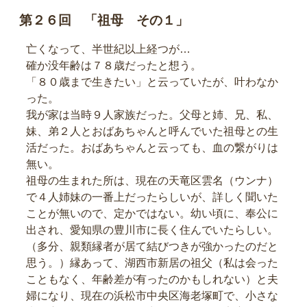
第２６回 「祖母 その１」
亡くなって、半世紀以上経つが…
確か没年齢は７８歳だったと想う。
「８０歳まで生きたい」と云っていたが、叶わなか
った。
我が家は当時９人家族だった。父母と姉、兄、私、
妹、弟２人とおばあちゃんと呼んでいた祖母との生
活だった。おばあちゃんと云っても、血の繋がりは
無い。
祖母の生まれた所は、現在の天竜区雲名（ウンナ）
で４人姉妹の一番上だったらしいが、詳しく聞いた
ことが無いので、定かではない。幼い頃に、奉公に
出され、愛知県の豊川市に長く住んでいたらしい。
（多分、親類縁者が居て結びつきが強かったのだと
思う。）縁あって、湖西市新居の祖父（私は会った
こともなく、年齢差が有ったのかもしれない）と夫
婦になり、現在の浜松市中央区海老塚町で、小さな