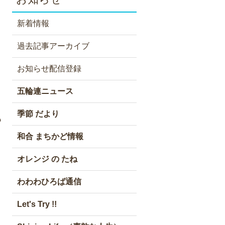
新着情報
過去記事アーカイブ
お知らせ配信登録
五輪連ニュース
季節 だより
も
和合 まちかど情報
オレンジ の たね
わわわひろば通信
Let's Try !!