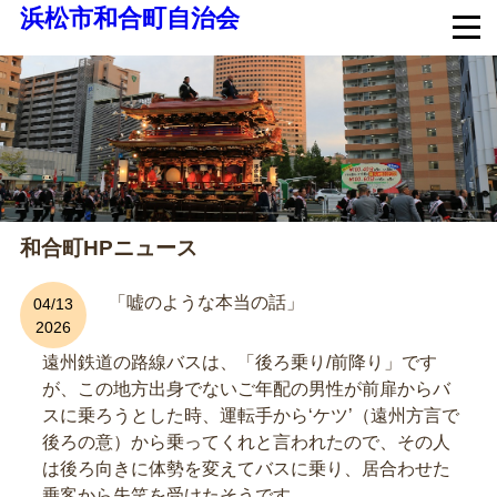
浜松市和合町自治会
和合町HPニュース
「嘘のような本当の話」
04/13
2026
遠州鉄道の路線バスは、「後ろ乗り/前降り」です
が、この地方出身でないご年配の男性が前扉からバ
スに乗ろうとした時、運転手から‘ケツ’（遠州方言で
後ろの意）から乗ってくれと言われたので、その人
は後ろ向きに体勢を変えてバスに乗り、居合わせた
乗客から失笑を受けたそうです。