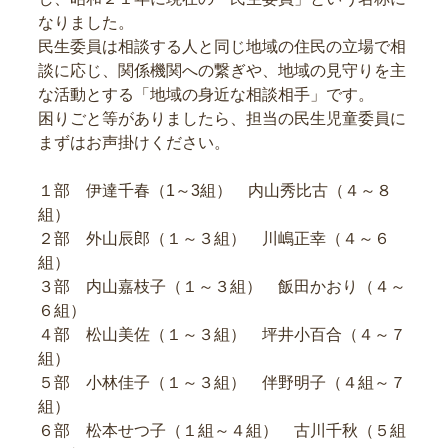
なりました。
民生委員は相談する人と同じ地域の住民の立場で相
談に応じ、関係機関への繋ぎや、地域の見守りを主
な活動とする「地域の身近な相談相手」です。
困りごと等がありましたら、担当の民生児童委員に
まずはお声掛けください。
１部 伊達千春（1～3組） 内山秀比古（４～８
組）
２部 外山辰郎（１～３組） 川嶋正幸（４～６
組）
３部 内山嘉枝子（１～３組） 飯田かおり（４～
６組）
４部 松山美佐（１～３組） 坪井小百合（４～７
組）
５部 小林佳子（１～３組） 伴野明子（４組～７
組）
６部 松本せつ子（１組～４組） 古川千秋（５組