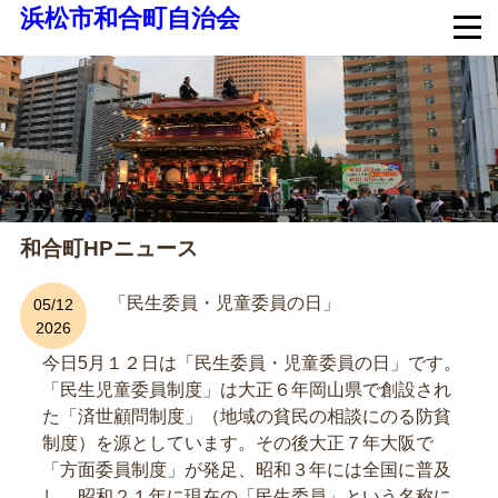
浜松市和合町自治会
和合町HPニュース
「民生委員・児童委員の日」
05/12
2026
今日5月１２日は「民生委員・児童委員の日」です。
「民生児童委員制度」は大正６年岡山県で創設され
た「済世顧問制度」（地域の貧民の相談にのる防貧
制度）を源としています。その後大正７年大阪で
「方面委員制度」が発足、昭和３年には全国に普及
し、昭和２１年に現在の「民生委員」という名称に