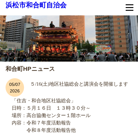
浜松市和合町自治会
和合町HPニュース
５/16(土)地区社協総会と講演会を開催します
05/07
2026
「住吉・和合地区社協総会」
日時：５月１６日 １３時３０分～
場所：高台協働センター１階ホール
内容：令和７年度活動報告
令和８年度活動報告他