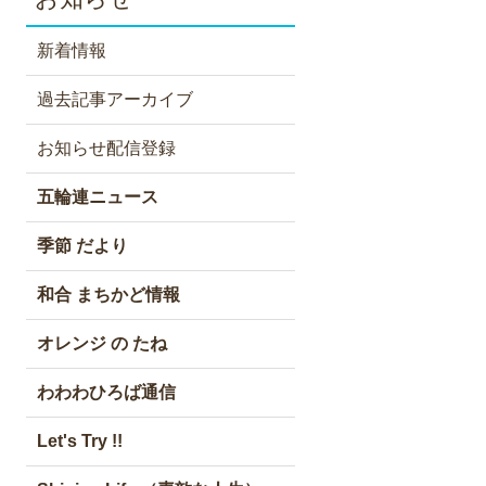
新着情報
過去記事アーカイブ
お知らせ配信登録
五輪連ニュース
季節 だより
和合 まちかど情報
オレンジ の たね
わわわひろば通信
Let's Try !!