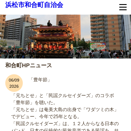
浜松市和合町自治会
和合町HPニュース
「豊年節」
06/09
2026
「元ちとせ」と「民謡クルセイダーズ」のコラボ
「豊年節」を聴いた。
「元ちとせ」は奄美大島の出身で「ワダツミの木」
でデビュー、今年で25年となる。
「民謡クルセイダーズ」は、１２人からなる日本の
バンド。日本の伝統的な民族音楽である民謡を、サ