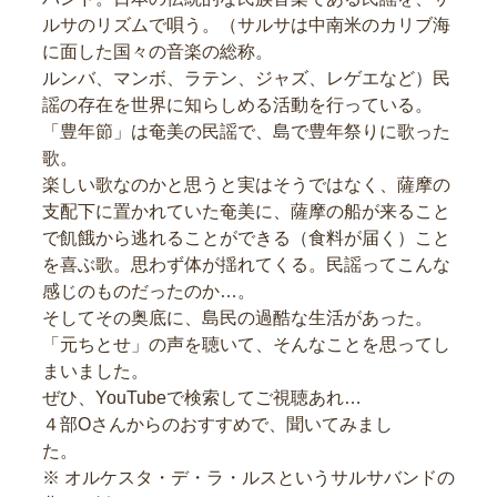
ルサのリズムで唄う。（サルサは中南米のカリブ海
に面した国々の音楽の総称。
ルンバ、マンボ、ラテン、ジャズ、レゲエなど）民
謡の存在を世界に知らしめる活動を行っている。
「豊年節」は奄美の民謡で、島で豊年祭りに歌った
歌。
楽しい歌なのかと思うと実はそうではなく、薩摩の
支配下に置かれていた奄美に、薩摩の船が来ること
で飢餓から逃れることができる（食料が届く）こと
を喜ぶ歌。思わず体が揺れてくる。民謡ってこんな
感じのものだったのか…。
そしてその奥底に、島民の過酷な生活があった。
「元ちとせ」の声を聴いて、そんなことを思ってし
まいました。
ぜひ、YouTubeで検索してご視聴あれ…
４部Oさんからのおすすめで、聞いてみまし
た。
※ オルケスタ・デ・ラ・ルスというサルサバンドの