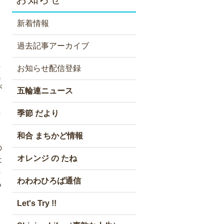
新着情報
過去記事アーカイブ
ま
お知らせ配信登録
代
が
五輪連ニュース
へ
季節 だより
３
和合 まちかど情報
の
オレンジ の たね
は
さ
わわわひろば通信
る
Let's Try !!