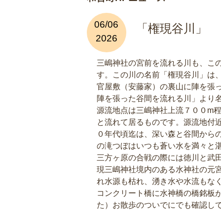
06/06
「権現谷川」
2026
三嶋神社の宮前を流れる川も、こ
す。この川の名前「権現谷川」は
官屋敷（安藤家）の裏山に陣を張
陣を張った谷間を流れる川」より
源流地点は三嶋神社上流７００m
と流れて居るものです。源流地付
０年代頃迄は、深い森と谷間から
の滝つぼはいつも蒼い水を満々と
三方ヶ原の合戦の際には徳川と武
現三嶋神社境内のある水神社の元
れ水源も枯れ、湧き水や水流もな
コンクリート橋に水神橋の橋銘板
た）お散歩のついでにでも確認