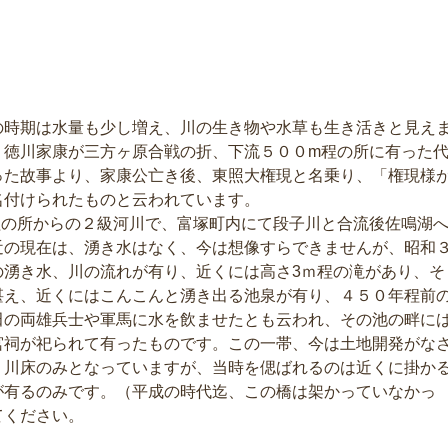
の時期は水量も少し増え、川の生き物や水草も生き活きと見え
、徳川家康が三方ヶ原合戦の折、下流５００m程の所に有った
った故事より、家康公亡き後、東照大権現と名乗り、「権現様
名付けられたものと云われています。
程の所からの２級河川で、富塚町内にて段子川と合流後佐鳴湖
近の現在は、湧き水はなく、今は想像すらできませんが、昭和
の湧き水、川の流れが有り、近くには高さ3ｍ程の滝があり、そ
湛え、近くにはこんこんと湧き出る池泉が有り、４５０年程前
田の両雄兵士や軍馬に水を飲ませたとも云われ、その池の畔に
宮祠が祀られて有ったものです。この一帯、今は土地開発がな
く川床のみとなっていますが、当時を偲ばれるのは近くに掛か
が有るのみです。（平成の時代迄、この橋は架かっていなかっ
してください。