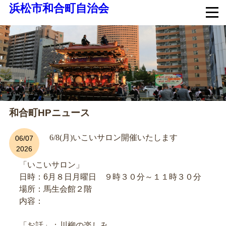
浜松市和合町自治会
和合町HPニュース
6/8(月)いこいサロン開催いたします
06/07
2026
「いこいサロン」
日時：6月８日月曜日 ９時３０分～１１時３０分
場所：馬生会館２階
内容：
「お話」：川柳の楽しみ