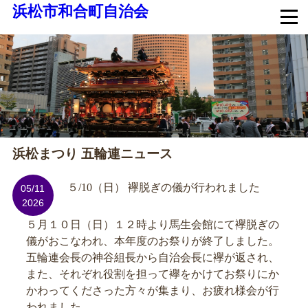
浜松市和合町自治会
浜松まつり 五輪連ニュース
５/10（日） 襷脱ぎの儀が行われました
05/11
2026
５月１０日（日）１２時より馬生会館にて襷脱ぎの
儀がおこなわれ、本年度のお祭りが終了しました。
五輪連会長の神谷組長から自治会長に襷が返され、
また、それぞれ役割を担って襷をかけてお祭りにか
かわってくださった方々が集まり、お疲れ様会が行
われました。