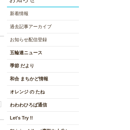
新着情報
過去記事アーカイブ
お知らせ配信登録
五輪連ニュース
季節 だより
和合 まちかど情報
オレンジ の たね
わわわひろば通信
Let's Try !!