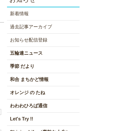
新着情報
過去記事アーカイブ
お知らせ配信登録
五輪連ニュース
季節 だより
和合 まちかど情報
オレンジ の たね
わわわひろば通信
Let's Try !!