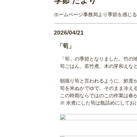
季節 だより
ホームページ事務局より季節を感じる
2026/04/21
「筍」
「筍」の季節となりました。竹の
筍ごはん、若竹煮、木の芽和えな
朝堀り筍と言われるように、鮮度
筍を米ぬかでゆで、そのまま冷え
この時期ならではのこの作業は春
※ 水煮にした筍は瓶詰めにしてお