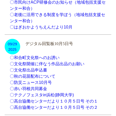
〇市民向けACP研修会のお知らせ（地域包括支援セ
ンター和合）
〇老後に活用できる制度を学ぼう（地域包括支援セ
ンター和合）
〇はぎおかようちえんだより10月
デジタル回覧板10月5日号
09/29
2025
〇和合町文化祭へのお誘い
〇文化祭開催に伴なう作品出品のお願い
〇文化祭出品申込書
〇秋の花苗配布について
〇防災ニュース10月号
〇赤い羽根共同募金
〇テクノフェスタin浜松(静岡大学)
〇高台協働センターだより１０月５日号 その１
〇高台協働センターだより１０月５日号 その２