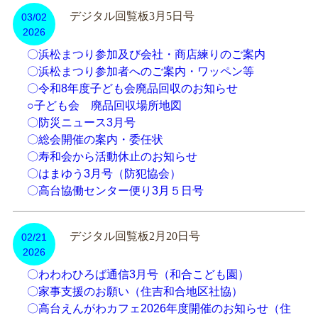
デジタル回覧板3月5日号
03/02
2026
〇浜松まつり参加及び会社・商店練りのご案内
〇浜松まつり参加者へのご案内・ワッペン等
〇令和8年度子ども会廃品回収のお知らせ
○子ども会 廃品回収場所地図
〇防災ニュース3月号
〇総会開催の案内・委任状
〇寿和会から活動休止のお知らせ
〇はまゆう3月号（防犯協会）
〇高台協働センター便り3月５日号
デジタル回覧板2月20日号
02/21
2026
〇わわわひろば通信3月号（和合こども園）
〇家事支援のお願い（住吉和合地区社協）
〇高台えんがわカフェ2026年度開催のお知らせ（住