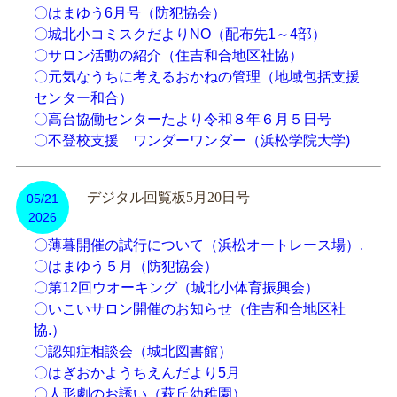
〇はまゆう6月号（防犯協会）
〇城北小コミスクだよりNO（配布先1～4部）
〇サロン活動の紹介（住吉和合地区社協）
〇元気なうちに考えるおかねの管理（地域包括支援
センター和合）
〇高台協働センターたより令和８年６月５日号
〇不登校支援 ワンダーワンダー（浜松学院大学)
デジタル回覧板5月20日号
05/21
2026
〇薄暮開催の試行について（浜松オートレース場）.
〇はまゆう５月（防犯協会）
〇第12回ウオーキング（城北小体育振興会）
〇いこいサロン開催のお知らせ（住吉和合地区社
協.）
〇認知症相談会（城北図書館）
〇はぎおかようちえんだより5月
〇人形劇のお誘い（萩丘幼稚園）