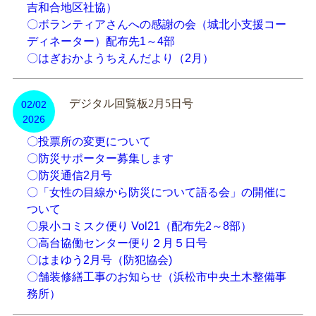
吉和合地区社協）
〇ボランティアさんへの感謝の会（城北小支援コー
ディネーター）配布先1～4部
〇はぎおかようちえんだより（2月）
デジタル回覧板2月5日号
02/02
2026
〇投票所の変更について
〇防災サポーター募集します
〇防災通信2月号
〇「女性の目線から防災について語る会」の開催に
ついて
〇泉小コミスク便り Vol21（配布先2～8部）
〇高台協働センター便り２月５日号
〇はまゆう2月号（防犯協会)
〇舗装修繕工事のお知らせ（浜松市中央土木整備事
務所）