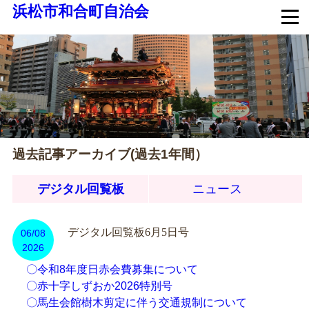
浜松市和合町自治会
過去記事アーカイブ(過去1年間）
デジタル回覧板
ニュース
デジタル回覧板6月5日号
06/08
2026
〇令和8年度日赤会費募集について
〇赤十字しずおか2026特別号
〇馬生会館樹木剪定に伴う交通規制について