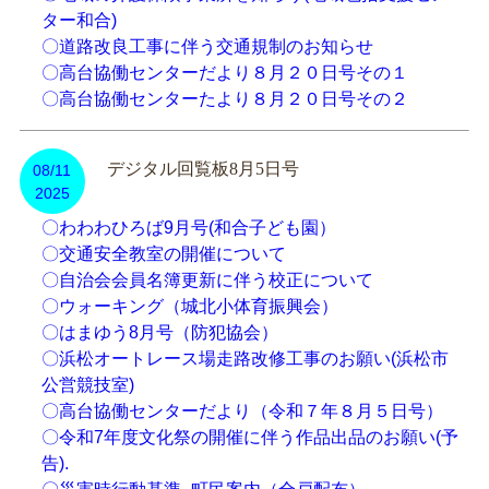
ター和合)
〇道路改良工事に伴う交通規制のお知らせ
〇高台協働センターだより８月２０日号その１
〇高台協働センターたより８月２０日号その２
デジタル回覧板8月5日号
08/11
2025
〇わわわひろば9月号(和合子ども園）
〇交通安全教室の開催について
〇自治会会員名簿更新に伴う校正について
〇ウォーキング（城北小体育振興会）
〇はまゆう8月号（防犯協会）
〇浜松オートレース場走路改修工事のお願い(浜松市
公営競技室)
〇高台協働センターだより（令和７年８月５日号）
〇令和7年度文化祭の開催に伴う作品出品のお願い(予
告).