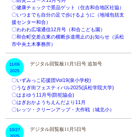
〇防災ニュース11月号外
〇健康チェックで景品ゲット（住吉和合地区社協）
〇いつまでも自分の足で歩けるように（地域包括支
援センター和合）
〇わわわ広場通信12月号（和合こども園）
〇和合町交差点東の横断歩道廃止のお知らせ（浜松
市中央土木事務所）
デジタル回覧板11月5日号 追加号
11/06
2025
〇いずみっこ応援団Vol19(泉小学校)
〇うなぎ街フェスティバル2025(浜松学院大学)
〇はまゆう11月号(防犯協会)
〇はぎおかようちえんだより11月
〇レッツ・クリーンアップ・大作戦（城北小）
デジタル回覧板11月5日号
10/27
2025