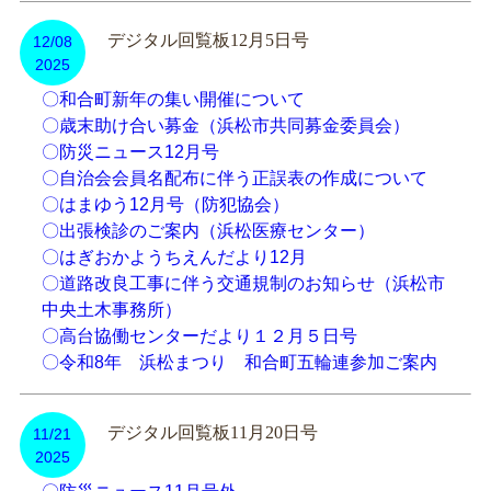
デジタル回覧板12月5日号
12/08
2025
〇和合町新年の集い開催について
〇歳末助け合い募金（浜松市共同募金委員会）
〇防災ニュース12月号
〇自治会会員名配布に伴う正誤表の作成について
〇はまゆう12月号（防犯協会）
〇出張検診のご案内（浜松医療センター）
〇はぎおかようちえんだより12月
〇道路改良工事に伴う交通規制のお知らせ（浜松市
中央土木事務所）
〇高台協働センターだより１２月５日号
〇令和8年 浜松まつり 和合町五輪連参加ご案内
デジタル回覧板11月20日号
11/21
2025