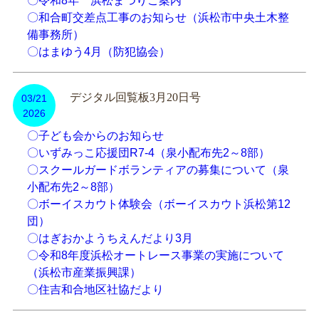
〇令和8年 浜松まつりご案内
〇和合町交差点工事のお知らせ（浜松市中央土木整
備事務所）
〇はまゆう4月（防犯協会）
デジタル回覧板3月20日号
03/21
2026
〇子ども会からのお知らせ
〇いずみっこ応援団R7-4（泉小配布先2～8部）
〇スクールガードボランティアの募集について（泉
小配布先2～8部）
〇ボーイスカウト体験会（ボーイスカウト浜松第12
団）
〇はぎおかようちえんだより3月
〇令和8年度浜松オートレース事業の実施について
（浜松市産業振興課）
〇住吉和合地区社協だより