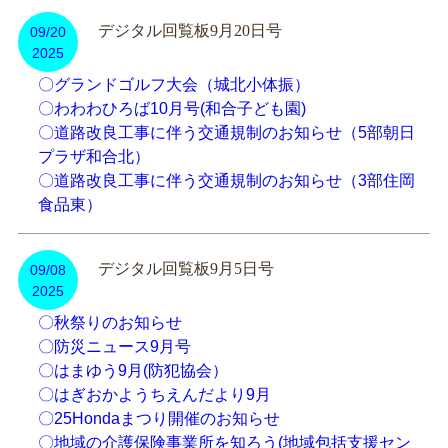
デジタル回覧板9月20日号
09/20
2025
〇グランドゴルフ大会（城北小体振）
〇わわわひろば10月号(和合子ども園)
〇道路改良工事に伴う交通規制のお知らせ（5部朝日
プラザ和合北）
〇道路改良工事に伴う交通規制のお知らせ（3部住岡
食品東）
デジタル回覧板9月5日号
09/08
2025
〇秋祭りのお知らせ
〇防災ニュース9月号
〇はまゆう9月(防犯協会）
〇はぎおかようちえんだより9月
〇25Hondaまつり開催のお知らせ
〇地域の介護保険事業所を知ろう(地域包括支援セン